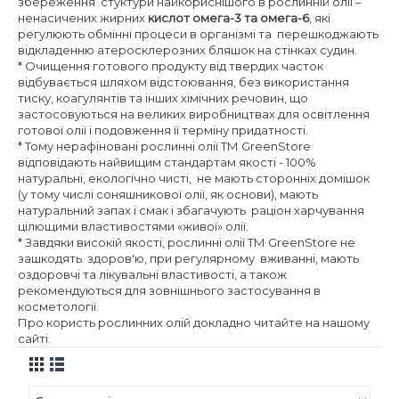
збереження стуктури найкориснішого в рослинній олії –
ненасичених жирних
кислот омега-3 та омега-6
, які
регулюють обмінні процеси в організмі та перешкоджають
відкладенню атеросклерозних бляшок на стінках судин.
* О
чищення готового продукту від твердих часток
відбувається шляхом відстоювання, без використання
тиску, коагулянтів та інших хімічних речовин, що
застосовуються на великих виробництвах для освітлення
готової олії і подовження її терміну придатності.
* Тому нерафіновані рослинні олії ТМ
GreenStore
відповідають найвищим стандартам якості - 100%
натуральні, екологічно чисті, не мають сторонніх домішок
(у тому числі соняшникової олії, як основи), мають
натуральний запах і смак і збагачують раціон харчування
цілющими властивостями «живої» олії.
* Завдяки високій якості, рослинні
олії ТМ
GreenStore
не
зашкодять здоров'ю, при регулярному вживанні,
мають
оздоровчі та лікувальні властивості, а також
рекомендуються для зовнішнього застосування в
косметології.
Про користь рослинних олій докладно читайте на нашому
сайті.