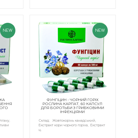
NEW
NEW
АКА
ФУНГІЦИН - ЧОРНИЙ ГОРІХ
ШЕННЯ
РОСЛИНА КАРПАТ, 60 КАПСУЛ
ЧОГО
ДЛЯ БОРОТЬБИ З ГРИБКОВИМИ
ІНФЕКЦІЯМИ
лгану,
Склад: Жовтокорінь канадський,
опиви
Екстракт кори чорного горіха, Екстракт
ц..