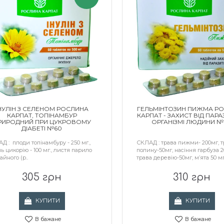
НУЛІН З СЕЛЕНОМ РОСЛИНА
ГЕЛЬМІНТОЗИН ПИЖМА Р
КАРПАТ, ТОПІНАМБУР
КАРПАТ - ЗАХИСТ ВІД ПАРА
РИРОДНИЙ ПРИ ЦУКРОВОМУ
ОРГАНІЗМІ ЛЮДИНИ №
ДІАБЕТІ №60
Д : плоди топінамбуру - 250 мг.,
СКЛАД : трава пижми- 200мг, т
нь цикорію - 100 мг., листя парило
полину-50мг, насіння гарбуза 2
айного (р..
трава деревію-50мг, м’ята 50 мг
305 грн
310 грн
КУПИТИ
КУПИТИ
В бажане
В бажане