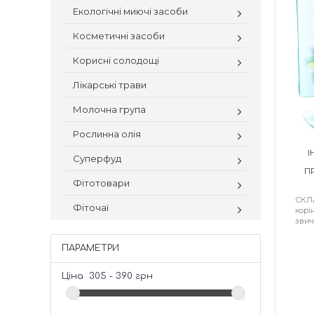
Екологічні миючі засоби
Косметичні засоби
Корисні солодощі
Лікарські трави
Молочна група
Рослинна олія
І
Суперфуд
П
Фітотовари
СКЛА
Фіточаї
корі
звич
ПАРАМЕТРИ
Ціна
305
-
390
грн