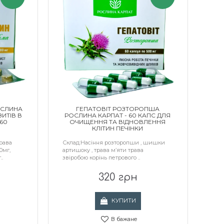
ОСЛИНА
ГЕПАТОВІТ РОЗТОРОПША
ЗИТІВ В
РОСЛИНА КАРПАТ - 60 КАПС ДЛЯ
60
ОЧИЩЕННЯ ТА ВІДНОВЛЕННЯ
КЛІТИН ПЕЧІНКИ
рава
Склад:Насіння розторопши , шишки
0мг,
артишоку , трава м’яти трава
..
звіробою корінь петрового ..
320 грн
КУПИТИ
В бажане