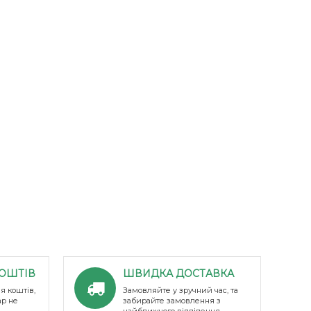
ОШТІВ
ШВИДКА ДОСТАВКА
я коштів,
Замовляйте у зручний час, та
ар не
забирайте замовлення з
найближчого відділення