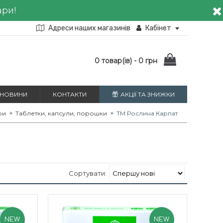
ари!
Адреси наших магазинів
Кабінет
0 товар(ів) - 0 грн
НОВИНИ
КОНТАКТИ
АКЦІЇ ТА ЗНИЖКИ
ри
Таблетки, капсули, порошки
ТМ Рослина Карпат
Сортувати:
NEW
NEW