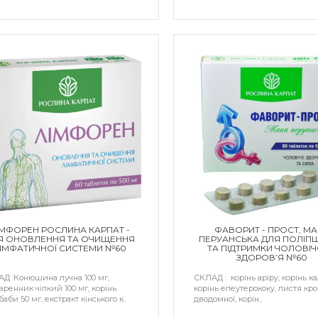
ІМФОРЕН РОСЛИНА КАРПАТ -
ФАВОРИТ - ПРОСТ, М
Я ОНОВЛЕННЯ ТА ОЧИЩЕННЯ
ПЕРУАНСЬКА ДЛЯ ПОЛІП
ІМФАТИЧНОЇ СИСТЕМИ №60
ТА ПІДТРИМКИ ЧОЛОВІ
ЗДОРОВ’Я №60
Д :Конюшина лучна 100 мг,
СКЛАД : корінь арїру, корінь ка
аренник чіпкий 100 мг, корінь
корінь елеутерококу, листя кр
аби 50 мг, екстракт кінського к..
дводомної, корін..