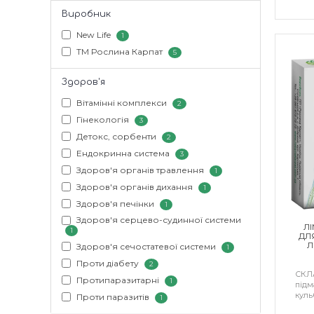
Виробник
New Life
1
ТМ Рослина Карпат
5
Здоров'я
Вітамінні комплекси
2
Гінекологія
3
Детокс, сорбенти
2
Ендокринна система
3
Здоров'я органів травлення
1
Здоров'я органів дихання
1
Здоров'я печінки
1
Здоров'я серцево-судинної системи
Л
1
ДЛ
Л
Здоров'я сечостатевої системи
1
Проти діабету
2
СКЛА
Протипаразитарні
1
підм
кульб
Проти паразитів
1