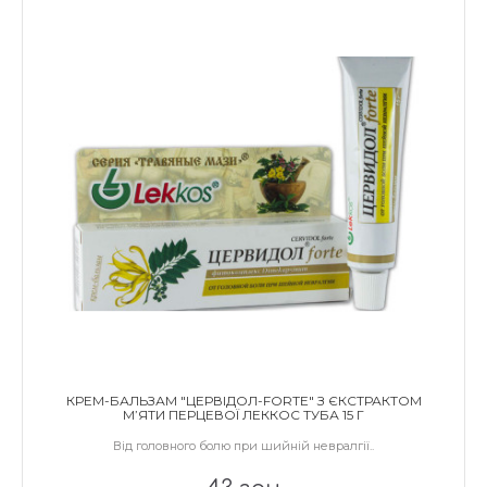
КРЕМ-БАЛЬЗАМ "ЦЕРВІДОЛ-FORTE" З ЄКСТРАКТОМ
М’ЯТИ ПЕРЦЕВОЇ ЛЕККОС ТУБА 15 Г
Від головного болю при шийній невралгії..