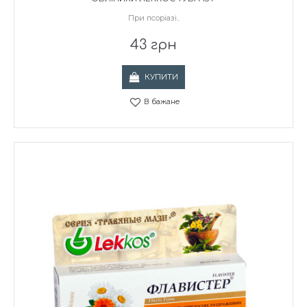
При псоріазі..
43 грн
КУПИТИ
В бажане