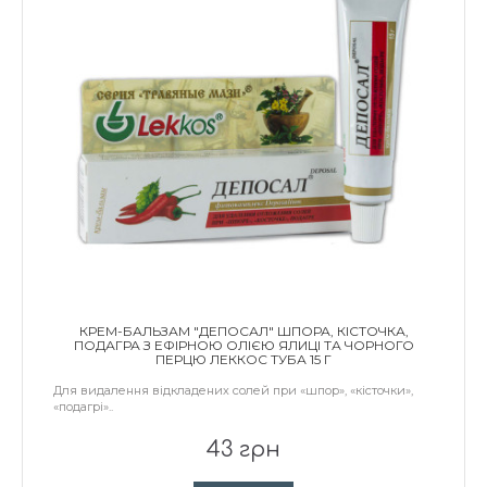
КРЕМ-БАЛЬЗАМ "ДЕПОСАЛ" ШПОРА, КІСТОЧКА,
ПОДАГРА З ЕФІРНОЮ ОЛІЄЮ ЯЛИЦІ ТА ЧОРНОГО
ПЕРЦЮ ЛЕККОС ТУБА 15 Г
Для видалення відкладених солей при «шпор», «кісточки»,
«подагрі»..
43 грн