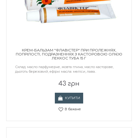
КРЕМ-БАЛЬЗАМ "ФЛАВІСТЕР" ПРИ ПРОЛЕЖНЯХ,
ПОПРІЛОСТІ, ПОДРАЗНЕННЯХ З КАСТОРОВОЮ ОЛІЄЮ
ЛЕККОС ТУБА 15 Г
Склад: масло парфумерне, жовта глина, масло касторове,
дьоготь березовий, ефірні масла: меліси, лава..
43 грн
КУПИТИ
В бажане