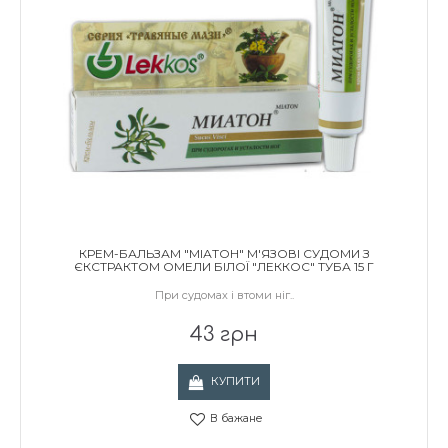
КРЕМ-БАЛЬЗАМ "МІАТОН" М'ЯЗОВІ СУДОМИ З
ЄКСТРАКТОМ ОМЕЛИ БІЛОЇ "ЛЕККОС" ТУБА 15 Г
При судомах і втоми ніг..
43 грн
КУПИТИ
В бажане