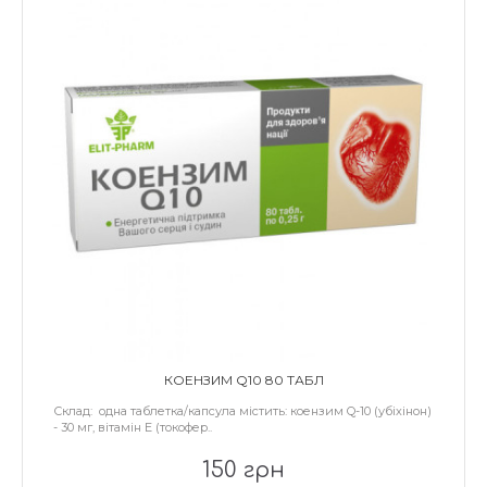
КОЕНЗИМ Q10 80 ТАБЛ
Склад: одна таблетка/капсула містить: коензим Q-10 (убіхінон)
- 30 мг, вітамін Е (токофер..
150 грн