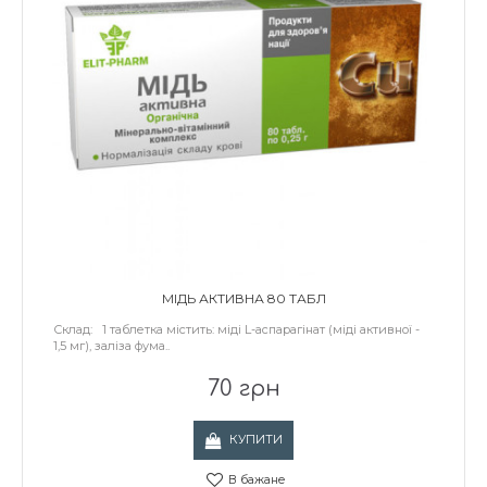
МІДЬ АКТИВНА 80 ТАБЛ
Склад: 1 таблетка містить: міді L-аспарагінат (міді активної -
1,5 мг), заліза фума..
70 грн
КУПИТИ
В бажане