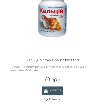
КАЛЬЦІЙ З ВІТАМІНОМ D3 100 ТАБЛ
Склад: карбонат кальцію (1 г препарату дорівнює 340 мг
елемента Са+2); вітамі..
60 грн
КУПИТИ
В бажане