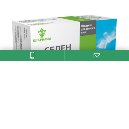
СЕЛЕН 80 ТАБЛ
Склад: 1 таблетка/капсула містить - 50 мкг
селену. Наповнювачі: ка..