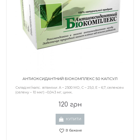
АНТИОКСИДАНТНИЙ БІОКОМПЛЕКС 50 КАПСУЛ
Склад:мг/капс.: вітаміни: А – 2500 МО, С – 25,0, Е – 6,7; селексен
(селену – 10 мкг) –0,043 мг, цинк..
120 грн
КУПИТИ
В бажане