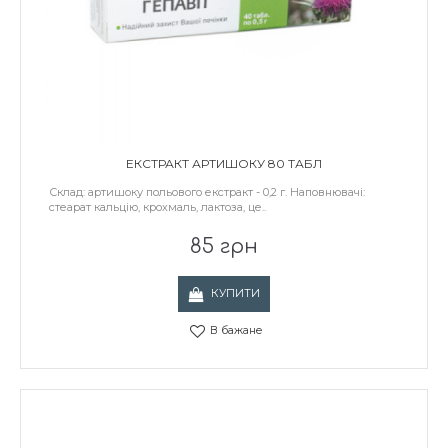
ЕКСТРАКТ АРТИШОКУ 80 ТАБЛ
Склад: артишоку польового екстракт - 0,2 г. Наповнювачі:
стеарат кальцію, крохмаль, лактоза, це..
85 грн
КУПИТИ
В бажане