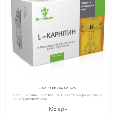
L-КАРНІТІНУ 50 КАПСУЛ
Склад: L-карнітін (L-carnitine) - 0,1 г, кислота аскорбінова (віт. С)
- 0,03 г. Наповнювачі: кр..
105 грн