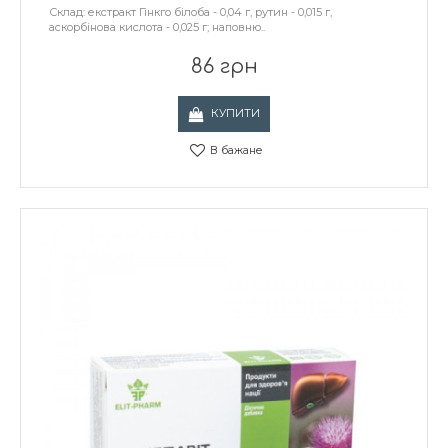
Склад: екстракт Гінкго білоба - 0,04 г, рутин - 0,015 г,
аскорбінова кислота - 0,025 г; наповню..
86 грн
КУПИТИ
В бажане