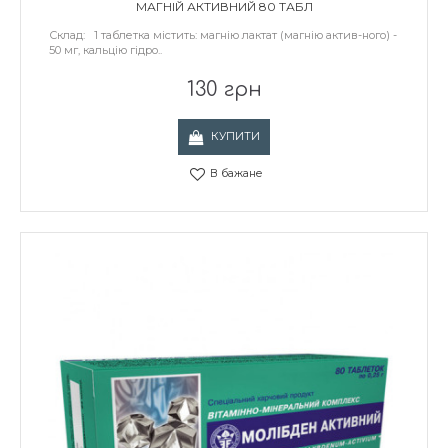
МАГНІЙ АКТИВНИЙ 80 ТАБЛ
Склад: 1 таблетка містить: магнію лактат (магнію актив-ного) -
50 мг, кальцію гідро..
130 грн
КУПИТИ
В бажане