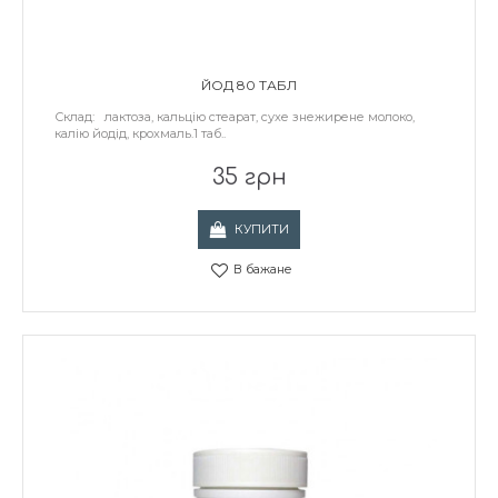
ЙОД 80 ТАБЛ
Склад: лактоза, кальцію стеарат, сухе знежирене молоко,
калію йодід, крохмаль.1 таб..
35 грн
КУПИТИ
В бажане