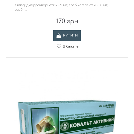
Склад: дигідрокверцетин - 9 мг, арабіногалактан - 0.1 мг,
сорбіт...
170 грн
КУПИТИ
В бажане