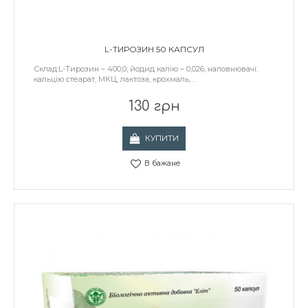
L-ТИРОЗИН 50 КАПСУЛ
Склад:L-Тирозин – 400,0; йодид калію – 0,026; наповнювачі:
кальцію стеарат, МКЦ, лактоза, крохмаль, ..
130 грн
КУПИТИ
В бажане