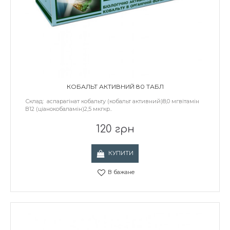
КОБАЛЬТ АКТИВНИЙ 80 ТАБЛ
Склад: аспарагінат кобальту (кобальт активний)8,0 мгвітамін
В12 (ціанокобаламін)2,5 мкгкр..
120 грн
КУПИТИ
В бажане