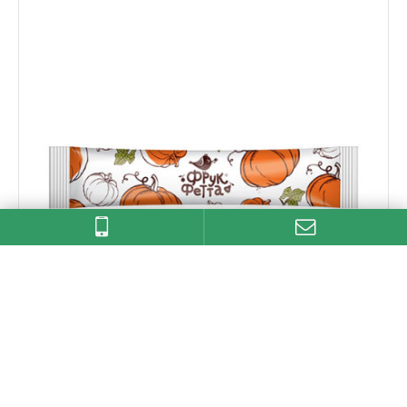
ФРУКТОВА ЦУКЕРКА ФРУК ФЕТТА ГАРБУЗ 20 Г
Склад: гарбуз, яблуко, цукор..