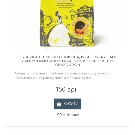
ЦУКЕРКИ З ТЕМНОГО ШОКОЛАДУ БЕЗ ЦУКРУ ПАНІ
CANDY З МИГДАЛЕМ ТА АПЕЛЬСИНОМ, HEALTHY
GENERATION
Склад: клітковина з пребіотичною дією з кукурудзяного
крохмалю, виноград сушений, абрикос сушен..
150 грн
КУПИТИ
В бажане