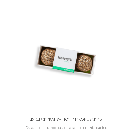
ЦУКЕРКИ “КАПУЧІНО” ТМ “KORUSNI” 45Г
Склад: фінік, кокос, какао, кава, насіння чіа, ваніль..