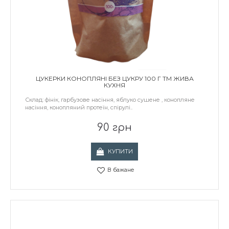
ЦУКЕРКИ КОНОПЛЯНІ БЕЗ ЦУКРУ 100 Г ТМ ЖИВА
КУХНЯ
Склад: фінік, гарбузове насіння, яблуко сушене , конопляне
насіння, конопляний протеїн, спірулі..
90 грн
КУПИТИ
В бажане