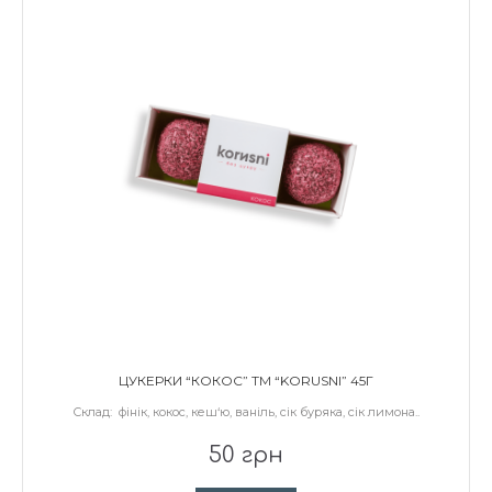
ЦУКЕРКИ “КОКОС” ТМ “KORUSNI” 45Г
Склад: фінік, кокос, кеш‘ю, ваніль, сік буряка, сік лимона..
50 грн