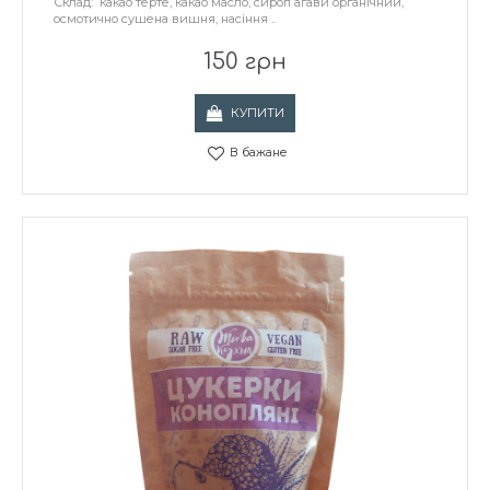
Склад: какао терте, какао масло, сироп агави органічний,
осмотично сушена вишня, насіння ..
150 грн
КУПИТИ
В бажане