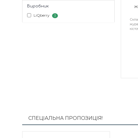
Виробник
Ж
LiQberry
3
Скла
жура
кісто
СПЕЦІАЛЬНА ПРОПОЗИЦІЯ!