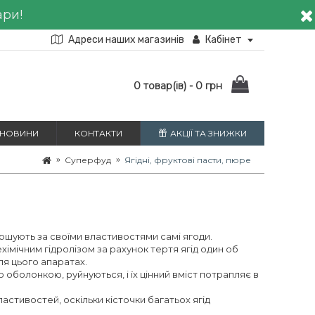
ари!
Адреси наших магазинів
Кабінет
0 товар(ів) - 0 грн
НОВИНИ
КОНТАКТИ
АКЦІЇ ТА ЗНИЖКИ
Суперфуд
Ягідні, фруктові пасти, пюре
ршують за своїми властивостями самі ягоди.
хімічним гідролізом за рахунок тертя ягід один об
ля цього апаратах.
ою оболонкою, руйнуються, і їх цінний вміст потрапляє в
астивостей, оскільки кісточки багатьох ягід