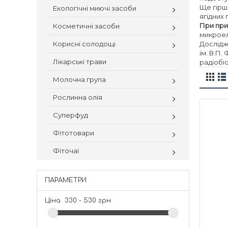
Ще гірш
Екологічні миючі засоби
ягідних 
При при
Косметичні засоби
микроеле
Корисні солодощі
Дослідже
ім. В.П.
Лікарські трави
радіобіо
Молочна група
Рослинна олія
Суперфуд
Фітотовари
Фіточаї
ПАРАМЕТРИ
Ціна
330
-
530
грн