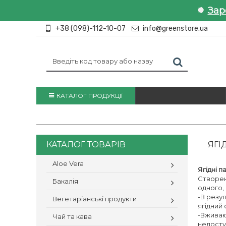
Зар
+38 (098)-112-10-07
info@greenstore.ua
КАТАЛОГ ПРОДУКЦІЇ
КАТАЛОГ ТОВАРІВ
ЯГІ
Aloe Vera
Ягідні п
Створені
Бакалія
одного,
-В резул
Вегетаріанські продукти
ягідний
-Вживаю
Чай та кава
недоступ