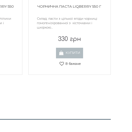
RRY 550
ЧОРНИЧНА ПАСТА LIQBERRY 550 Г
бліпихи
Склад: пасти з цільної ягоди чорниці
и і
гомогенізірованної з кісточками і
шкіркою...
330 грн
КУПИТИ
В бажане