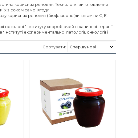
частина корисних речовин. Технологія виготовлення
и їх з соком самої ягоди
озу корисних речовин (біофлавоноїди, вітаміни С, Е,
гістології "Інституту хвороб очей і тканинної терапії
 "Інституті експериментальної патології, онкології і
Сортувати: