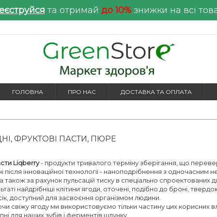
еєструйся
та отримай
до 10%
знижки на всі тов
ГОЛОВНА
ПРО НАС
ДОСТАВКА ТА ОПЛАТА
ДНІ, ФРУКТОВІ ПАСТИ, ПЮРЕ
асти Liqberry
- продукти тривалого терміну зберігання, що переве
 після інноваційної технології - наноподрібнення з одночасним не
 а також за рахунок пульсацій тиску в спеціально спроектованих д
ьтаті найдрібніші клітини ягоди, оточені, подібно до броні, тверд
 сік, доступний для засвоєння організмом людини.
чи свіжу ягоду ми використовуємо тільки частину цих корисних вл
ні для наших зубів і ферментів шлунку.