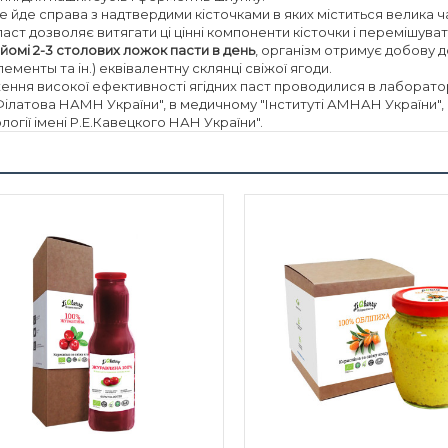
е йде справа з надтвердими кісточками в яких міститься велика 
паст дозволяє витягати ці цінні компоненти кісточки і перемішуват
йомі 2-3 столових ложок пасти в день
, організм отримує добову д
менты та ін.) еквівалентну склянці свіжої ягоди.
ння високої ефективності ягідних паст проводилися в лабораторії 
 Філатова НАМН України", в медичному "Інституті АМНАН України", в
логії імені Р.Е.Кавецкого НАН України".