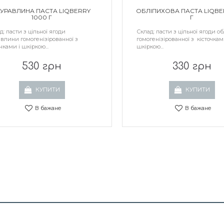
УРАВЛИНА ПАСТА LIQBERRY
ОБЛІПИХОВА ПАСТА LIQBE
1000 Г
Г
д: пасти з цільної ягоди
Склад: пасти з цільної ягоди о
влини гомогенізірованної з
гомогенізірованної з кісточкам
чками і шкіркою...
шкіркою...
530 грн
330 грн
КУПИТИ
КУПИТИ
В бажане
В бажане