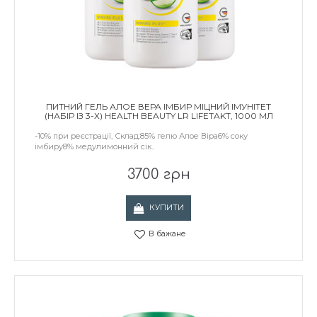
ПИТНИЙ ГЕЛЬ АЛОЕ ВЕРА ІМБИР МІЦНИЙ ІМУНІТЕТ
(НАБІР ІЗ 3-Х) HEALTH BEAUTY LR LIFETAKT, 1000 МЛ
-10% при реєстрації, Склад:85% гелю Алое Віра6% соку
імбиру8% медулимонний сік..
3700 грн
КУПИТИ
В бажане