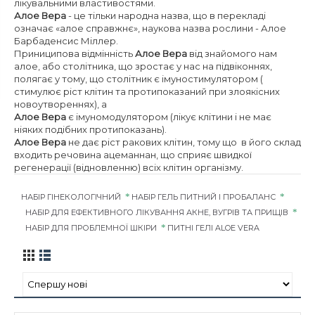
лікувальними властивостями.
Алое Вера
- це тільки народна назва, що в перекладі
означає «алое справжнє», наукова назва рослини - Алое
Барбаденсис Міллер.
Приниципова відмінність
Алое Вера
від знайомого нам
алое, або столітника, що зростає у нас на підвіконнях,
полягає у тому, що столітник є імуностимулятором (
стимулює ріст клітин та протипоказаний при злоякісних
новоутвореннях), а
Алое Вера
є імуномодулятором (лікує клітини і не має
ніяких подібних протипоказань).
Алое Вера
не дає ріст ракових клітин, тому що в його склад
входить речовина ацеманнан, що сприяє швидкої
регенерації (відновленню) всіх клітин організму.
НАБІР ГІНЕКОЛОГІЧНИЙ
НАБІР ГЕЛЬ ПИТНИЙ І ПРОБАЛАНС
НАБІР ДЛЯ ЕФЕКТИВНОГО ЛІКУВАННЯ АКНЕ, ВУГРІВ ТА ПРИЩІВ
НАБІР ДЛЯ ПРОБЛЕМНОЇ ШКІРИ
ПИТНІ ГЕЛІ ALOE VERA