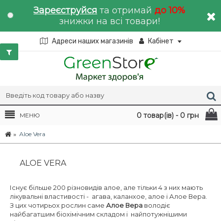
Зареєструйся
та отримай
до 10%
знижки на всі товари!
Адреси наших магазинів
Кабінет
0 товар(ів) - 0 грн
МЕНЮ
Aloe Vera
ALOE VERA
Існує більше 200 різновидів алое, але тільки 4 з них мають
лікувальні властивості - агава, каланхое, алое і Алое Вера.
З цих чотирьох рослин саме
Алое Вера
володіє
найбагатшим біохімічним складом і найпотужнішими