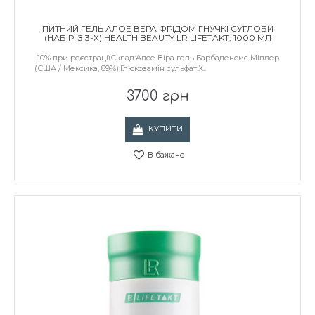
ПИТНИЙ ГЕЛЬ АЛОЕ ВЕРА ФРІДОМ ГНУЧКІ СУГЛОБИ
(НАБІР ІЗ 3-Х) HEALTH BEAUTY LR LIFETAKT, 1000 МЛ
-10% при реєстраціїСклад:Алое Віра гель Барбаденсис Міллер
(США / Мексика, 89%);Глюкозамін сульфат;Х..
3700 грн
КУПИТИ
В бажане