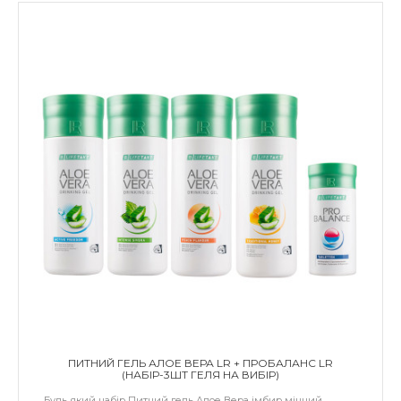
ПИТНИЙ ГЕЛЬ АЛОЕ ВЕРА LR + ПРОБАЛАНС LR
(НАБІР-3ШТ ГЕЛЯ НА ВИБІР)
Будь який набір Питний гель Алое Вера імбир міцний