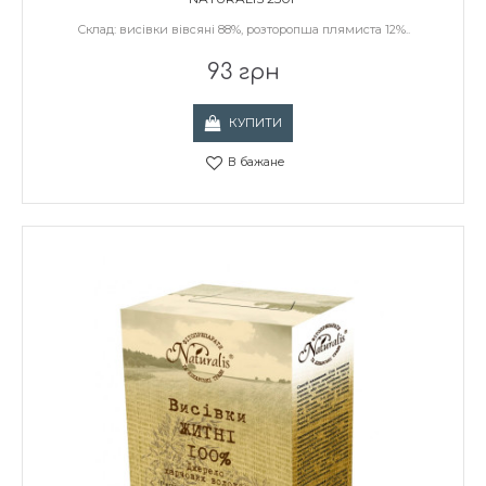
Склад: висівки вівсяні 88%, розторопша плямиста 12%..
93 грн
КУПИТИ
В бажане