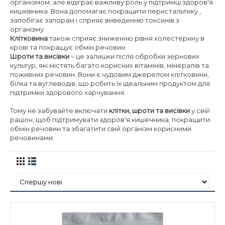
організмом, але відіграє важливу роль у підтримці здоров'я
кишківника. Вона допомагає покращити перистальтику ,
запобігає запорам і сприяє виведенню токсинів з
організму.
Клітковина
також сприяє зниженню рівня холестерину в
крові та покращує обмін речовин.
Шроти та висівки
– це залишки після обробки зернових
культур, які містять багато корисних вітамінів, мінералів та
поживних речовин. Вони є чудовим джерелом клітковини,
білка та вуглеводів, що робить їх ідеальним продуктом для
підтримки здорового харчування.
Тому не забувайте включати
клітки, шроти та висівки
у свій
раціон, щоб підтримувати здоров'я кишечника, покращити
обмін речовин та збагатити свій організм корисними
речовинами.