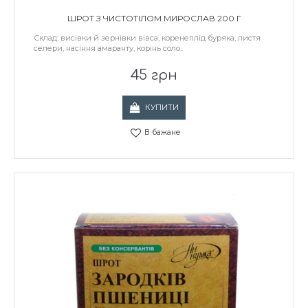
ШРОТ З ЧИСТОТІЛОМ МИРОСЛАВ 200 Г
Склад: висівки й зернівки вівса, коренеплід буряка, листя
селери, насіння амаранту, корінь соло..
45 грн
КУПИТИ
В бажане