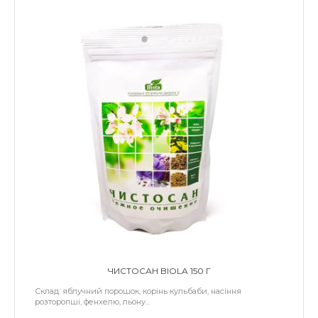
ЧИСТОСАН BIOLA 150 Г
Склад: яблучний порошок, корінь кульбаби, насіння
розторопші, фенхелю, льону...