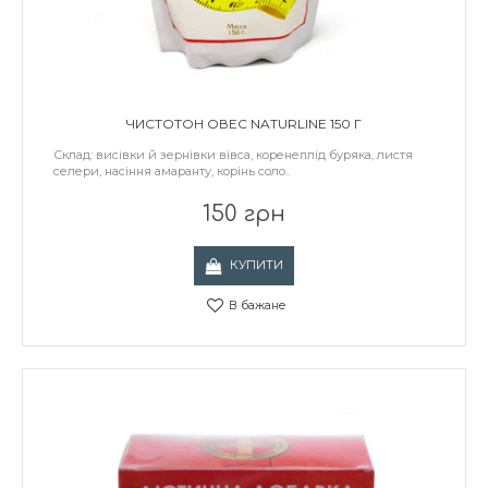
ЧИСТОТОН ОВЕС NATURLINE 150 Г
Склад: висівки й зернівки вівса, коренеплід буряка, листя
селери, насіння амаранту, корінь соло..
150 грн
КУПИТИ
В бажане