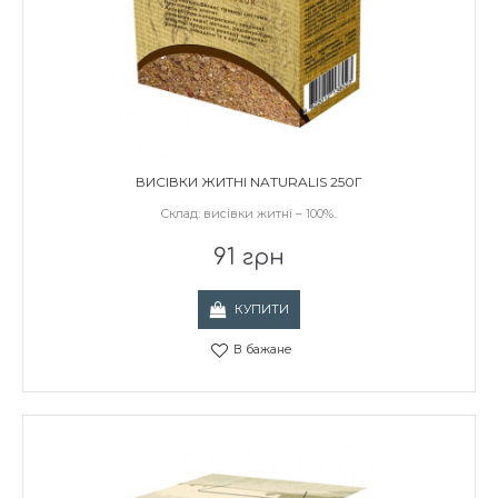
ВИСІВКИ ЖИТНІ NATURALIS 250Г
Склад: висівки житні – 100%..
91 грн
КУПИТИ
В бажане