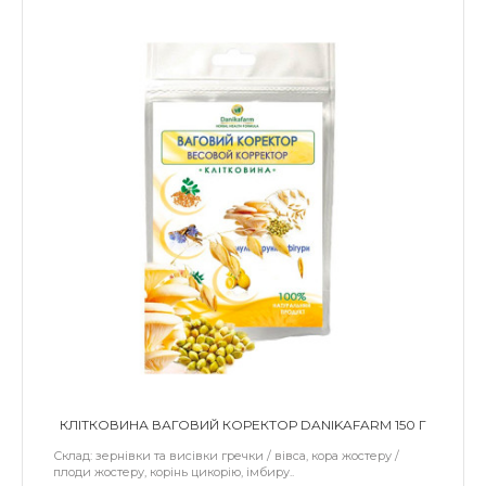
КЛІТКОВИНА ВАГОВИЙ КОРЕКТОР DANIKAFARM 150 Г
Склад: зернівки та висівки гречки / вівса, кора жостеру /
плоди жостеру, корінь цикорію, імбиру..