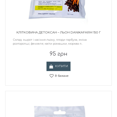
КЛІТКОВИНА ДЕТОКСАН – ЛЬОН DANIKAFARM 150 Г
Склад: зшрот і насіння льону, плоди гарбуза, зміна
розторопші, фенхеля; квіти ромашки, морква п..
95 грн
КУПИТИ
В бажане