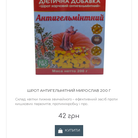
ШРОТ АНТИГЕЛЬМІТНИЙ МИРОСЛАВ 200 Г
Склад: квітки пижма звичайного – ефективний засіб проти
кишкових паразитів, протимікробну і про..
42 грн
КУПИТИ