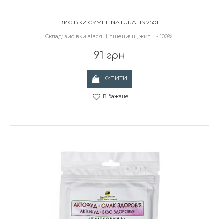
ВИСІВКИ СУМІШ NATURALIS 250Г
Склад: висівки вівсяні, пшеничні, житні - 100%..
91 грн
КУПИТИ
В бажане