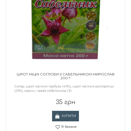
ШРОТ МІЦНІ СОГЛОБИ З САБЕЛЬНИКОМ МИРОСЛАВ
200 Г
Склад: шрот насіння гарбуза (45%), шрот насіння розторопші
(25%), корінь і трава сабельника (10..
35 грн
КУПИТИ
В бажане