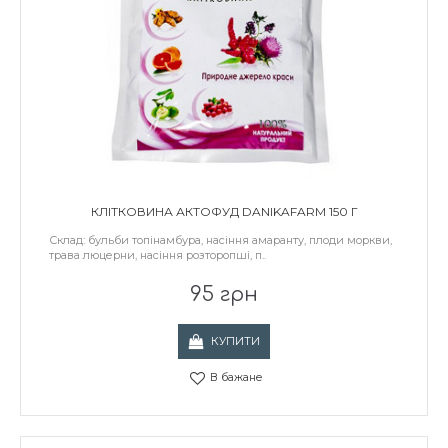
КЛІТКОВИНА АКТОФУД DANIKAFARM 150 Г
Склад: бульби топінамбура, насіння амаранту, плоди моркви,
трава люцерни, насіння розторопші, п..
95 грн
КУПИТИ
В бажане