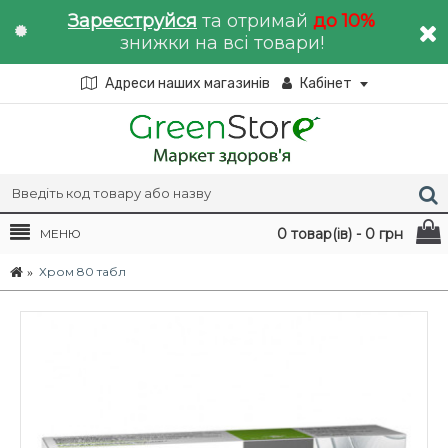
Зареєструйся
та отримай
до 10%
знижки на всі товари!
Адреси наших магазинів
Кабінет
0 товар(ів) - 0 грн
МЕНЮ
Хром 80 табл