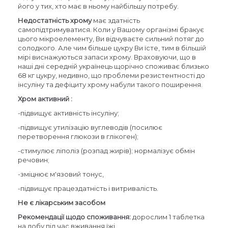
його у тих, хто має в ньому найбільшу потребу.
Недостатність хрому
має здатність
самопідтримуватися. Коли у Вашому організмі бракує
цього мікроелементу, Ви відчуваєте сильний потяг до
солодкого. Але чим більше цукру Ви їсте, тим в більшій
мірі виснажуються запаси хрому. Враховуючи, що в
наші дні середній українець щорічно споживає близько
68 кг цукру, недивно, що проблеми резистентності до
інсуліну та дефіциту хрому набули такого поширення.
Хром активний :
-підвищує активність інсуліну;
-підвищує утилізацію вуглеводів (посилює
перетворення глюкози в глікоген);
-стимулює ліполіз (розпад жирів); нормалізує обмін
речовин;
-зміцнює м'язовий тонус,
-підвищує працездатність і витривалість.
Не є лікарським засобом
Рекомендації щодо споживання:
дорослим 1 таблетка
на добу під час вживання їжі.