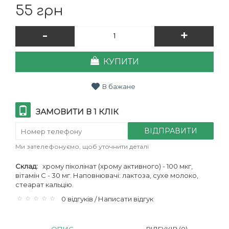
55 грн
-
+
КУПИТИ
В бажане
ЗАМОВИТИ В 1 КЛІК
ВІДПРАВИТИ
Ми зателефонуємо, щоб уточнити деталі
Склад:
хрому піколінат (хрому активного) - 100 мкг,
вітамін С - 30 мг. Наповнювачі: лактоза, сухе молоко,
стеарат кальцію.
0 відгуків
Написати відгук
/