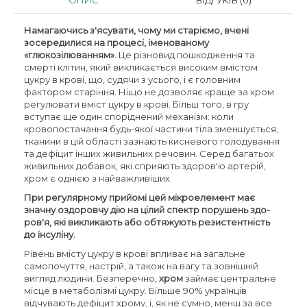
ОПИС
ВІДГУКІВ (0)
Намагаючись з'ясувати, чому ми старіємо, вчені
зосередилися на процесі, іменованому
«глюкозілюванням».
Це різновид пошкодження та
смерті клітин, який викликається високим вмістом
цукру в крові, що, судячи з усього, і є головним
фактором старіння. Ніщо не дозволяє краще за хром
регулювати вміст цукру в крові. Більш того, в гру
вступає ще один споріднений механізм: коли
кровопостачання будь-якої частини тіла зменшується,
тканини в цій області зазнають кисневого голодування
та дефіцит інших живильних речовин. Серед багатьох
живильних добавок, які сприяють здоров'ю артерій,
хром є однією з найважливіших.
При регулярному прийомі цей мікроелемент має
значну оздоровчу дію на цілий спектр порушень здо-
ров'я, які викликають або обтяжують резистентність
до інсуліну.
Рівень вмісту цукру в крові впливає на загальне
самопочуття, настрій, а також на вагу та зовнішній
вигляд людини. Безперечно,
хром
займає центральне
місце в метаболізмі цукру. Більше 90% українців
відчувають дефіцит хрому, і, як не сумно, менш за все