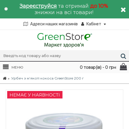
Зареєструйся
та отримай
до 10%
знижки на всі товари!
Адреси наших магазинів
Кабінет
0 товар(ів) - 0 грн
МЕНЮ
Урбеч з м’якоті кокоса GreenStore 200 г
НЕМАЄ У НАЯВНОСТІ