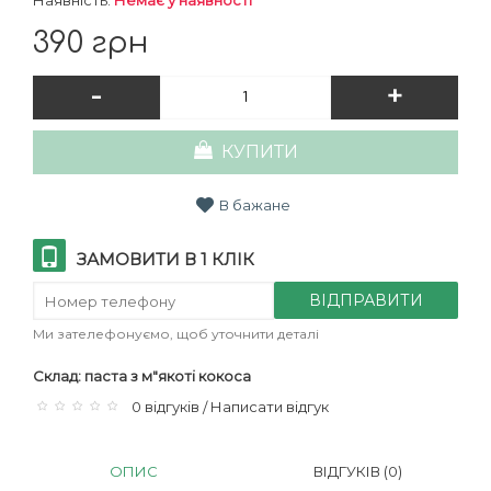
Наявність:
Немає у наявності
390 грн
-
+
КУПИТИ
В бажане
ЗАМОВИТИ В 1 КЛІК
ВІДПРАВИТИ
Ми зателефонуємо, щоб уточнити деталі
Склад: паста з м"якоті кокоса
0 відгуків
Написати відгук
/
ОПИС
ВІДГУКІВ (0)