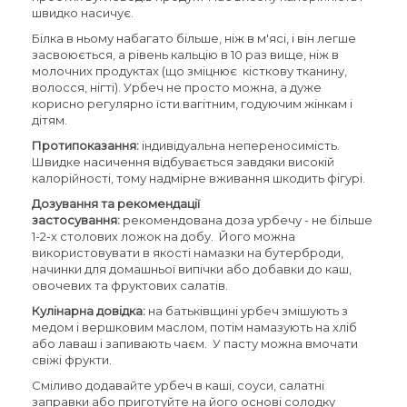
швидко насичує.
Білка в ньому набагато більше, ніж в м'ясі, і він легше
засвоюється, а рівень кальцію в 10 раз вище, ніж в
молочних продуктах (що зміцнює кісткову тканину,
волосся, нігті). Урбеч не просто можна, а дуже
корисно регулярно їсти вагітним, годуючим жінкам і
дітям.
Протипоказання:
індивідуальна непереносимість.
Швидке насичення відбувається завдяки високій
калорійності, тому надмірне вживання шкодить фігурі.
Дозування та рекомендації
застосування:
рекомендована доза урбечу - не більше
1-2-х столових ложок на добу. Його можна
використовувати в якості намазки на бутерброди,
начинки для домашньої випічки або добавки до каш,
овочевих та фруктових салатів.
Кулінарна довідка:
на батьківщині урбеч змішують з
медом і вершковим маслом, потім намазують на хліб
або лаваш і запивають чаєм. У пасту можна вмочати
свіжі фрукти.
Сміливо додавайте урбеч в каші, соуси, салатні
заправки або приготуйте на його основі солодку