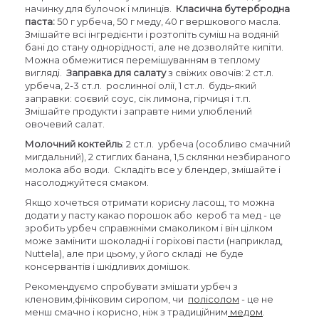
начинку для булочок і млинців.
Класична бутербродна
паста:
50 г урбеча, 50 г меду, 40 г вершкового масла.
Змішайте всі інгредієнти і розтопіть суміш на водяній
бані до стану однорідності, але не дозволяйте кипіти.
Можна обмежитися перемішуванням в теплому
вигляді.
Заправка для салату
з свіжих овочів: 2 ст.л.
урбеча, 2-3 ст.л. рослинної олії, 1 ст.л. будь-який
заправки: соєвий соус, сік лимона, гірчиця і т.п.
Змішайте продукти і заправте ними улюблений
овочевий салат.
Молочний коктейль
: 2 ст.л. урбеча (особливо смачний
мигдальний), 2 стиглих банана, 1,5 склянки незбираного
молока або води. Складіть все у блендер, змішайте і
насолоджуйтеся смаком.
Якщо хочеться отримати корисну ласощ, то можна
додати у пасту какао порошок або кероб та мед - це
зробить урбеч справжніми смаколиком і він цілком
може замінити шоколадні і горіхові пасти (наприклад,
Nuttela), але при цьому, у його складі не буде
консервантів і шкідливих домішок.
Рекомендуємо спробувати змішати урбеч з
кленовим,фініковим сиропом, чи
полісолом
- це не
менш смачно і корисно, ніж з традиційним
медом
.