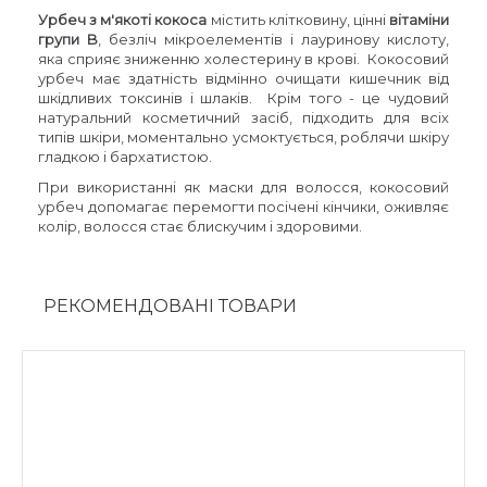
Урбеч з м'якоті кокоса
містить клітковину, цінні
вітаміни
групи B
, безліч мікроелементів і лауринову кислоту,
яка сприяє зниженню холестерину в крові. Кокосовий
урбеч має здатність відмінно очищати кишечник від
шкідливих токсинів і шлаків. Крім того - це чудовий
натуральний косметичний засіб, підходить для всіх
типів шкіри, моментально усмоктується, роблячи шкіру
гладкою і бархатистою.
При використанні як маски для волосся, кокосовий
урбеч допомагає перемогти посічені кінчики, оживляє
колір, волосся стає блискучим і здоровими.
РЕКОМЕНДОВАНІ ТОВАРИ