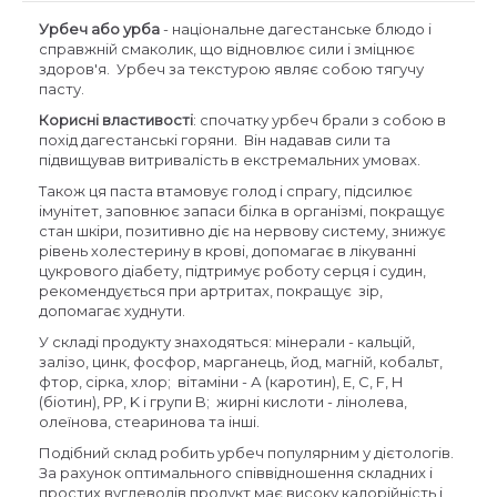
Урбеч або урба
- національне дагестанське блюдо і
справжній смаколик, що відновлює сили і зміцнює
здоров'я. Урбеч за текстурою являє собою тягучу
пасту.
Корисні властивості
: спочатку урбеч брали з собою в
похід дагестанські горяни. Він надавав сили та
підвищував витривалість в екстремальних умовах.
Також ця паста втамовує голод і спрагу, підсилює
імунітет, заповнює запаси білка в організмі, покращує
стан шкіри, позитивно діє на нервову систему, знижує
рівень холестерину в крові, допомагає в лікуванні
цукрового діабету, підтримує роботу серця і судин,
рекомендується при артритах, покращує зір,
допомагає худнути.
У складі продукту знаходяться: мінерали - кальцій,
залізо, цинк, фосфор, марганець, йод, магній, кобальт,
фтор, сірка, хлор; вітаміни - А (каротин), E, C, F, H
(біотин), PP, K і групи B; жирні кислоти - лінолева,
олеїнова, стеаринова та інші.
Подібний склад робить урбеч популярним у дієтологів.
За рахунок оптимального співвідношення складних і
простих вуглеводів продукт має високу калорійність і