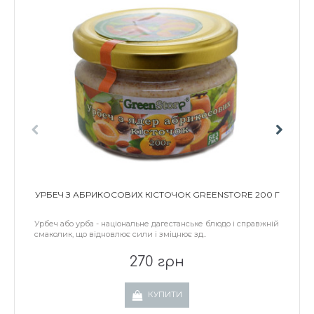
УРБЕЧ З АБРИКОСОВИХ КІСТОЧОК GREENSTORE 200 Г
Урбеч або урба - національне дагестанське блюдо і справжній
смаколик, що відновлює сили і зміцнює зд..
270 грн
КУПИТИ