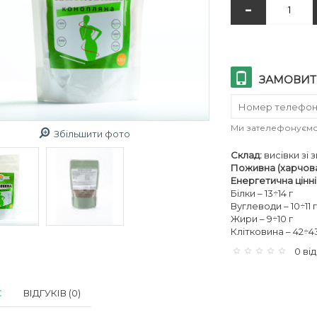
-
ЗАМОВИТИ
Ми зателефонуємо,
Збільшити фото
Склад:
висівки зі
Поживна (харчова)
Енергетична цінні
Білки – 13÷14 г
Вуглеводи – 10÷11 г
Жири – 9÷10 г
Клітковина – 42÷43
0 від
С
ВІДГУКІВ (0)