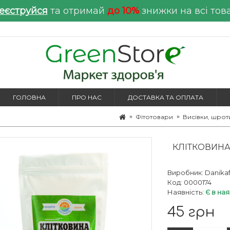
еєструйся
та отримай
до 10%
знижки на всі тов
ГОЛОВНА
ПРО НАС
ДОСТАВКА ТА ОПЛАТА
Фітотовари
Висівки, шрот
КЛІТКОВИНА
Виробник:
Danika
Код:
0000174
Наявність:
Є в на
45 грн