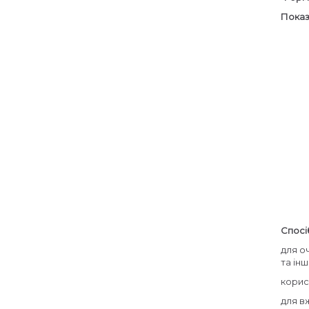
Показ
Спосі
для о
та інш
корис
для в