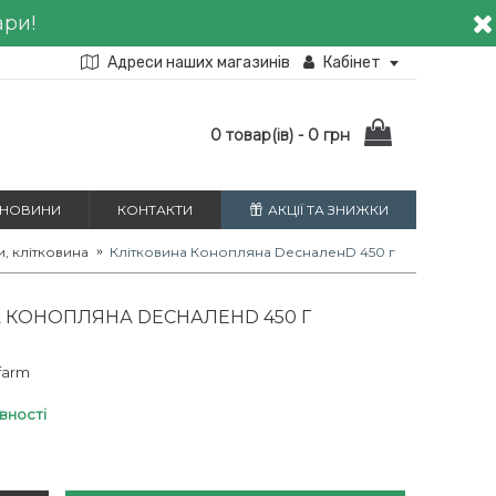
ари!
Адреси наших магазинів
Кабінет
0 товар(ів) - 0 грн
НОВИНИ
КОНТАКТИ
АКЦІЇ ТА ЗНИЖКИ
и, клітковина
Клітковина Конопляна DесналенD 450 г
 КОНОПЛЯНА DЕСНАЛЕНD 450 Г
farm
явності