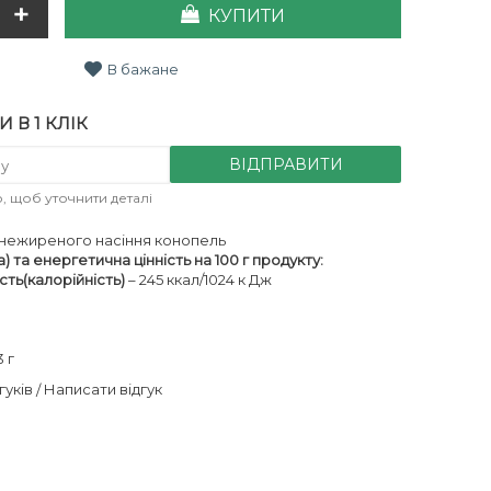
+
КУПИТИ
В бажане
 В 1 КЛІК
ВІДПРАВИТИ
 щоб уточнити деталі
 знежиреного насіння конопель
 та енергетична цінність на 100 г продукту:
сть(калорійність)
– 245 ккал/1024 к Дж
 г
гуків
Написати відгук
/