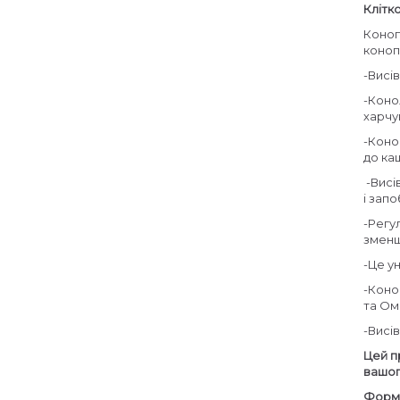
Клітк
Коноп
коноп
-Висі
-Коно
харчу
-Коно
до каш
-Висі
і зап
-Регу
зменш
-Це у
-Коно
та Ом
-Висі
Цей п
вашог
Форма