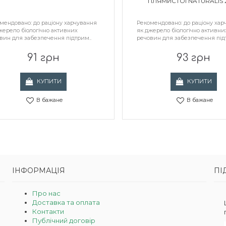
ПЛЯМИСТОЇ NATURALIS 
мендовано: до раціону харчування
Рекомендовано: до раціону хар
жерело біологічно активних
як джерело біологічно активни
вин для забезпечення підтрим..
речовин для забезпечення під
91 грн
93 грн
КУПИТИ
КУПИТИ
В бажане
В бажане
ІНФОРМАЦІЯ
ПІ
Про нас
Доставка та оплата
Контакти
Публічний договір