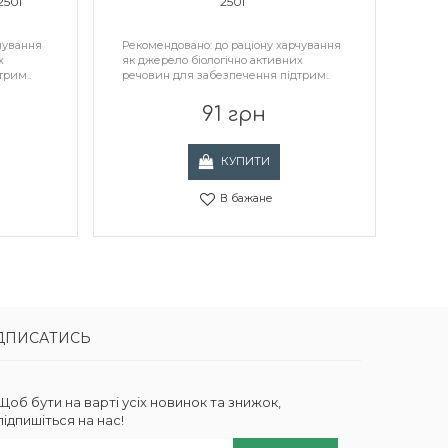
250Г
250Г
чування
Рекомендовано: до раціону харчування
Реко
х
як джерело біологічно активних
як д
трим..
речовин для забезпечення підтрим..
речо
91 грн
КУПИТИ
В бажане
ДПИСАТИСЬ
Щоб бути на варті усіх новинок та знижок,
підпишіться на нас!