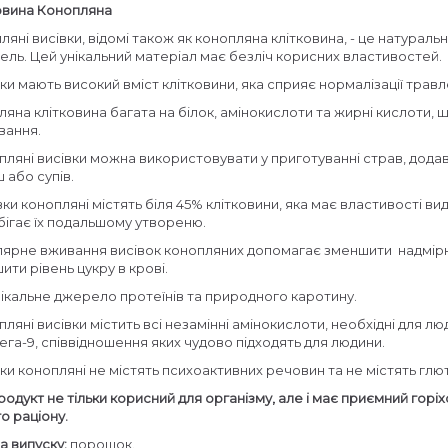
овина Конопляна
ляні висівки, відомі також як конопляна клітковина, - це натурал
ель. Цей унікальний матеріал має безліч корисних властивостей.
вки мають високий вміст клітковини, яка сприяє нормалізації тра
ляна клітковина багата на білок, амінокислоти та жирні кислоти,
вання.
пляні висівки можна використовувати у приготуванні страв, додав
 або супів.
вки конопляні містять біля 45% клітковини, яка має властивості в
обігає їх подальшому утвореню.
лярне вживання висівок конопляних допомагає зменшити надмірну 
ити рівень цукру в крові.
нікальне джерело протеїнів та природного каротину.
пляні висівки містить всі незамінні амінокислоти, необхідні для л
ега-9, співвідношення яких чудово підходять для людини.
вки конопляні не містять психоактивних речовин та не містять глю
родукт не тільки корисний для організму, але і має приємний горіх
о раціону.
 випуску:
порошок.