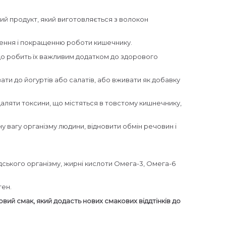
ьний продукт, який виготовляється з волокон
влення і покращенню роботи кишечнику.
 що робить їх важливим додатком до здорового
ати до йогуртів або салатів, або вживати як добавку
идаляти токсини, що містяться в товстому кишнечнику,
вагу організму людини, відновити обмін речовин і
юдського організму, жирні кислоти Омега-3, Омега-6
тен.
овий смак, який додасть нових смакових віддтінків до