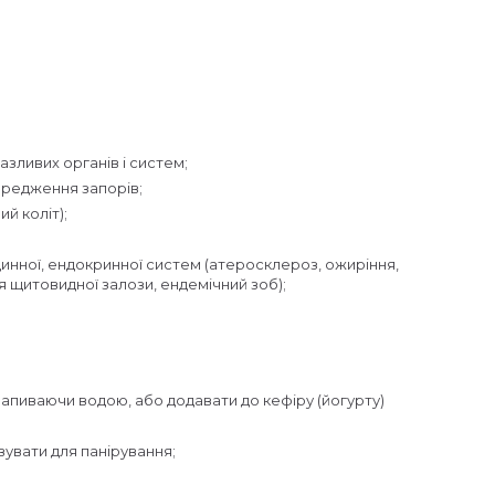
зливих органів і систем;
ередження запорів;
й коліт);
инної, ендокринної систем (атеросклероз, ожиріння,
 щитовидної залози, ендемічний зоб);
 запиваючи водою, або додавати до кефіру (йогурту)
вувати для панірування;