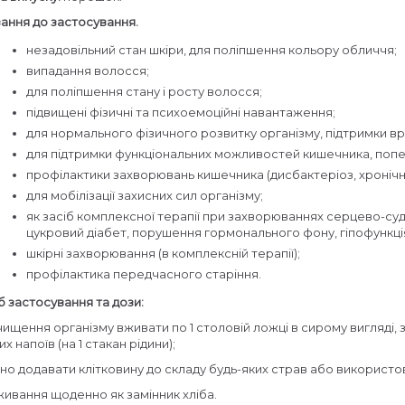
ання до застосування.
незадовільний стан шкіри, для поліпшення кольору обличчя;
випадання волосся;
для поліпшення стану і росту волосся;
підвищені фізичні та психоемоційні навантаження;
для нормального фізичного розвитку організму, підтримки вра
для підтримки функціональних можливостей кишечника, поп
профілактики захворювань кишечника (дисбактеріоз, хронічни
для мобілізації захисних сил організму;
як засіб комплексної терапії при захворюваннях серцево-суд
цукровий діабет, порушення гормонального фону, гіпофункція
шкірні захворювання (в комплексній терапії);
профілактика передчасного старіння.
б застосування та дози:
чищення організму вживати по 1 столовій ложці в сирому вигляді,
их напоїв (на 1 стакан рідини);
но додавати клітковину до складу будь-яких страв або використо
живання щоденно як замінник хліба.